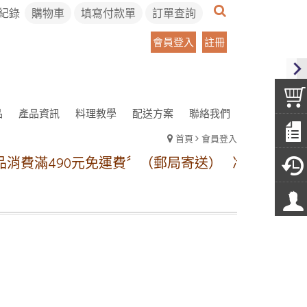
紀錄
購物車
填寫付款單
訂單查詢
會員登入
註冊
品
產品資訊
料理教學
配送方案
聯絡我們
首頁
會員登入
消費滿490元免運費〞（郵局寄送）
冷凍宅配方案: