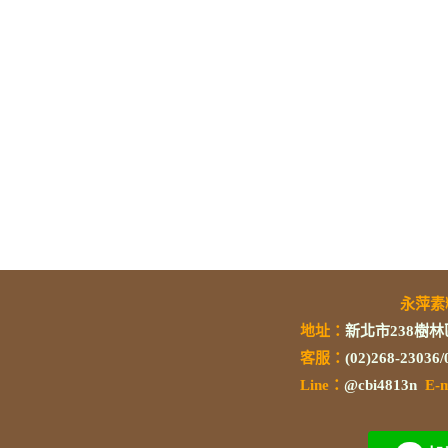
永萍
地址：
新北市238樹林
客服：
(02)268-23036
L
ine：
@cbi4813n
E-