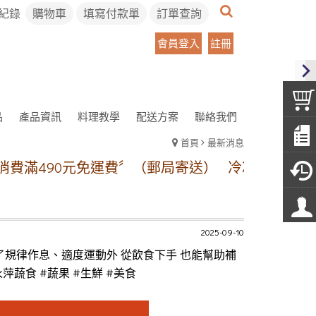
紀錄
購物車
填寫付款單
訂單查詢
會員登入
註冊
品
產品資訊
料理教學
配送方案
聯絡我們
首頁
最新消息
90元免運費〞（郵局寄送）
冷凍宅配方案:【本島地區
2025-09-10
了規律作息、適度運動外 從飲食下手 也能幫助補
蔬食 #蔬果 #生鮮 #美食