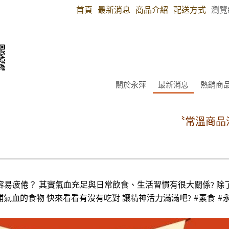
首頁
最新消息
商品介紹
配送方式
瀏覽
關於永萍
最新消息
熱銷商
〝常溫商品消費滿4
容易疲倦？ 其實氣血充足與日常飲食、生活習慣有很大關係? 除
血的食物 快來看看有沒有吃對 讓精神活力滿滿吧? #素食 #永萍