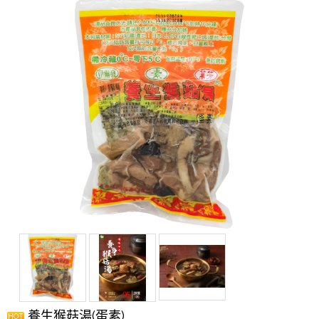
養生猴菇湯(蛋素)