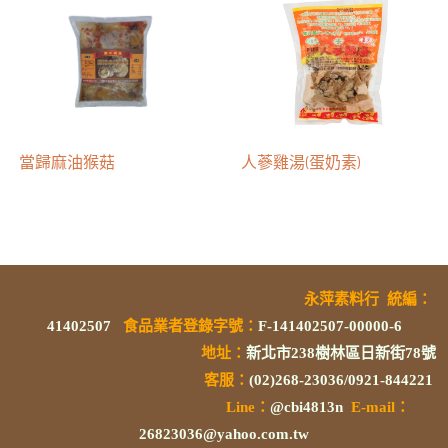
當歸麻油猴菇
人蔘雞湯(蛋奶素)
永萍素料行
統編
：
41402507
食品業者登錄字號
：
F-141402507-00000-6
地址：
新北市238樹林區日新街78號
客服：
(02)268-23036/0921-844221
L
ine：
@cbi4813n
E-mail：
26823036@yahoo.com.tw