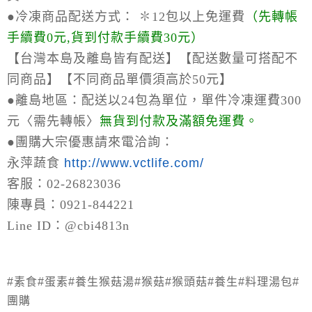
●冷凍商品配送方式：
✽12包以上免運費
（
先轉帳
手續費0元,貨到付款手續費30元）
【台灣本島及離島皆有配送】【配送數量可搭配不
同商品】【不同商品單價須高於50元】
●離島地區：
配送以24包為單位，單件冷凍運費300
元〈需先轉帳〉
無貨到付款及滿額免運費。
●
團購大宗優惠請來電洽詢：
永萍蔬食
http://www.vctlife.com/
客服：02-26823036
陳專員：0921-844221
Line ID：@cbi4813n
#素食#蛋素#養生猴菇湯#猴菇#猴頭菇#養生#料理湯包#
團購