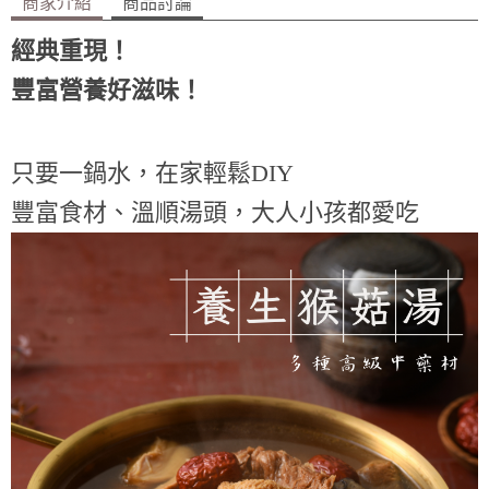
商家介紹
商品討論
經典重現！
豐富營養好滋味！
只要一鍋水，在家輕鬆DIY
豐富食材、溫順湯頭，大人小孩都愛吃