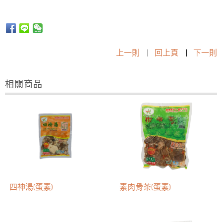
上一則
|
回上頁
|
下一則
相關商品
四神湯(蛋素)
素肉骨茶(蛋素)