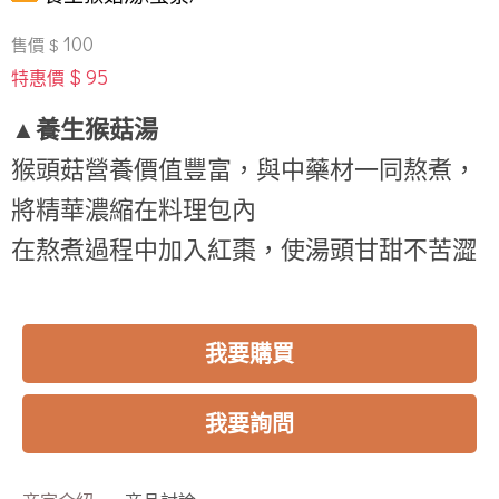
100
售價 $
$ 95
特惠價
▲養生猴菇湯
猴頭菇營養價值豐富，與中藥材一同熬煮，
將精華濃縮在料理包內
在熬煮過程中加入紅棗，使湯頭甘甜不苦澀
我要購買
我要詢問