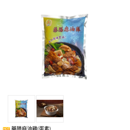
藥膳麻油雞(蛋素)