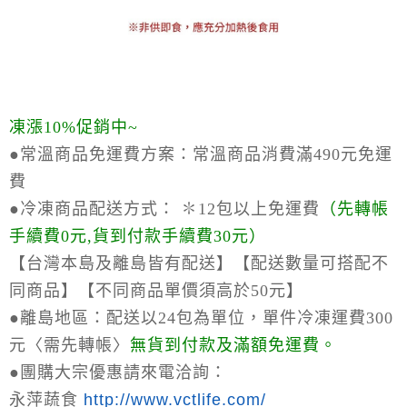
凍漲10%促銷中~
●常溫商品免運費方案：
常溫商品消費滿490元免運
費
●冷凍商品配送方式：
✽12包以上免運費
（
先轉帳
手續費0元,貨到付款手續費30元）
【台灣本島及離島皆有配送】【配送數量可搭配不
同商品】【不同商品單價須高於50元】
●離島地區：
配送以24包為單位，單件冷凍運費300
元〈需先轉帳〉
無貨到付款及滿額免運費。
●
團購大宗優惠請來電洽詢：
永萍蔬食
http://www.vctlife.com/