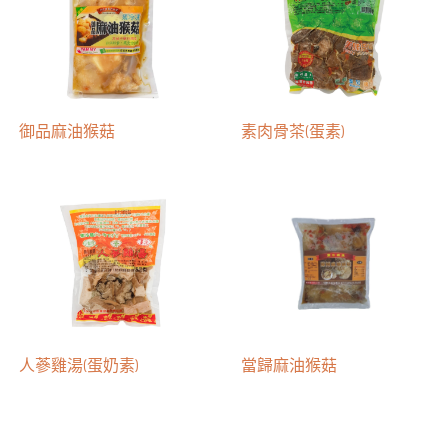
御品麻油猴菇
素肉骨茶(蛋素)
人蔘雞湯(蛋奶素)
當歸麻油猴菇