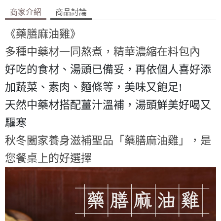
商家介紹
商品討論
《
藥膳麻油雞
》
多種中藥材一同熬煮，精華濃縮在料包內
好吃的食材、湯頭已備妥，再依個人喜好添
加蔬菜、素肉、麵條等，美味又飽足!
天然中藥材搭配薑汁溫補，湯頭鮮美好喝又
驅寒
秋冬闔家養身滋補聖品「藥膳麻油雞」，是
您餐桌上的好選擇