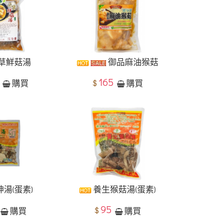
草鮮菇湯
御品麻油猴菇
5
165
$
購買
購買
湯(蛋素)
養生猴菇湯(蛋素)
95
$
購買
購買