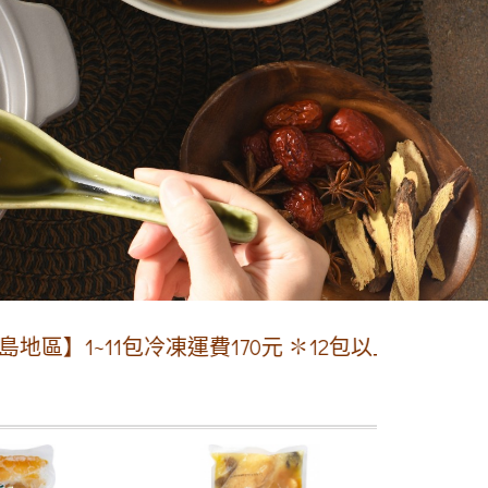
冷凍運費170元 ✽12包以上免運費,先轉帳手續費0元