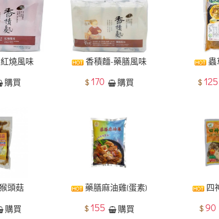
-紅燒風味
香積麵-藥膳風味
蟲
170
12
$
$
購買
購買
猴頭菇
藥膳麻油雞(蛋素)
四神
155
90
$
$
購買
購買