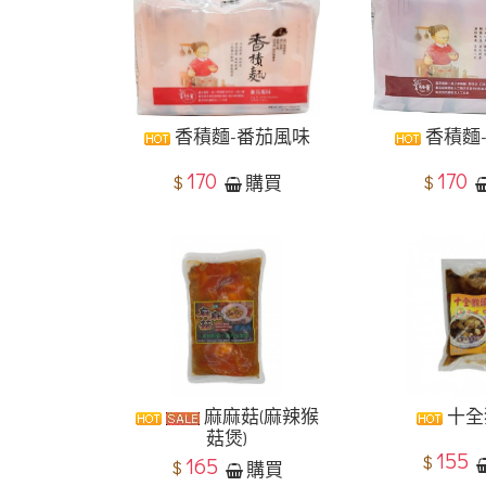
香積麵-番茄風味
香積麵
170
170
$
$
購買
麻麻菇(麻辣猴
十全
菇煲)
155
$
165
$
購買