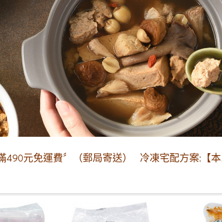
〞（郵局寄送）
冷凍宅配方案:【本島地區】1~11包