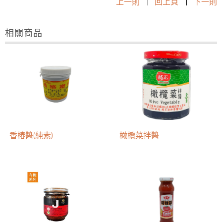
上一則
|
回上頁
|
下一則
相關商品
香椿醬(純素)
橄欖菜拌醬