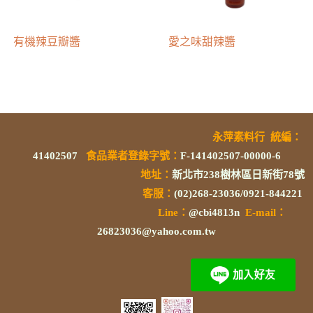
有機辣豆瓣醬
愛之味甜辣醬
永萍素料行
統編
：
41402507
食品業者登錄字號
：
F-141402507-00000-6
地址：
新北市238樹林區日新街78號
客服：
(02)268-23036/0921-844221
L
ine：
@cbi4813n
E-mail：
26823036@yahoo.com.tw