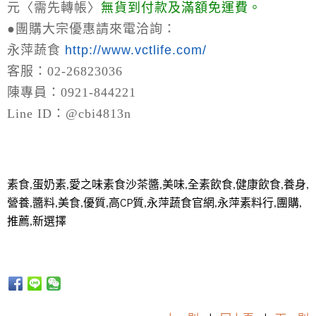
元〈需先轉帳〉
無貨到付款及滿額免運費。
●
團購大宗優惠請來電洽詢：
永萍蔬食
http://www.vctlife.com/
客服：02-26823036
陳專員：0921-844221
Line ID：@cbi4813n
素食,蛋奶素,愛之味素食沙茶醬,美味,全素飲食,健康飲食,養身,
營養,醬料,美食,優質,高CP質,永萍蔬食官網,永萍素料行,團購,
推薦,新選擇