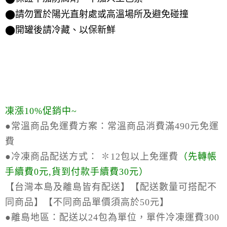
⬤請勿置於陽光直射處或高溫場所及避免碰撞
⬤開罐後請冷藏、以保新鮮
凍漲10%促銷中~
●常溫商品免運費方案：
常溫商品消費滿490元免運
費
●冷凍商品配送方式：
✽12包以上免運費
（
先轉帳
手續費0元,貨到付款手續費30元）
【台灣本島及離島皆有配送】【配送數量可搭配不
同商品】【不同商品單價須高於50元】
●離島地區：
配送以24包為單位，單件冷凍運費300