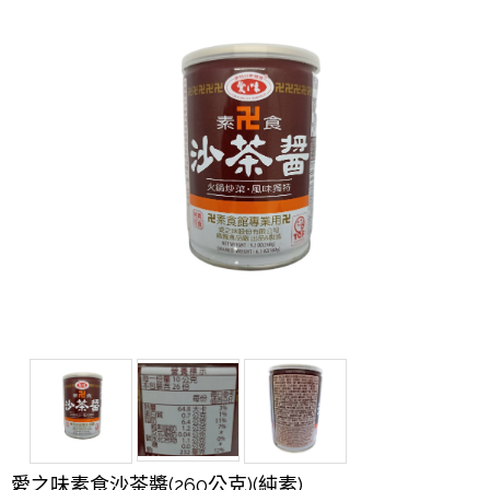
愛之味素食沙茶醬(260公克)(純素)