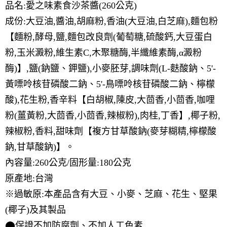
品名:愛之味素食沙茶醬(260公克)
成份:大豆油,醬油,胡麻粉,香油(大豆油,白芝麻),麵包粉
【麵粉,酵母,鹽,麵包改良劑(葡萄糖,硫酸鈣,大豆蛋白
粉,玉米澱粉,維生素C,木聚糖酶,半纖維素酶,α澱粉
酶)】,鹽(鈉鹽、鉀鹽),小麥胚芽,調味劑(L-麩酸鈉、5'-
黃嘌呤核苷磷酸二鈉、5'-鳥嘌呤核苷磷酸二鈉、檸檬
酸),花生粉,香辛料【白胡椒,陳皮,大茴香,小茴香,咖哩
粉(薑黃粉,大茴香,小茴香,辣椒粉),肉桂,丁香】,椰子粉,
辣椒粉,香料,甜味劑【複方甘草酸鈉(麥芽糊精,檸檬酸
鈉,甘草酸鈉)】。
內容量:260公克/固形量:180公克
原產地:台灣
※過敏原:本產品含有大豆、小麥、芝麻、花生、堅果
(椰子)及其製品
⬤保證不加防腐劑、不加人工色素