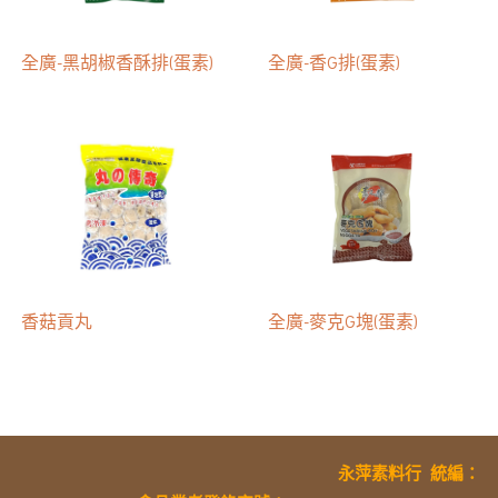
全廣-黑胡椒香酥排(蛋素)
全廣-香G排(蛋素)
香菇貢丸
全廣-麥克G塊(蛋素)
永萍素料行
統編
：