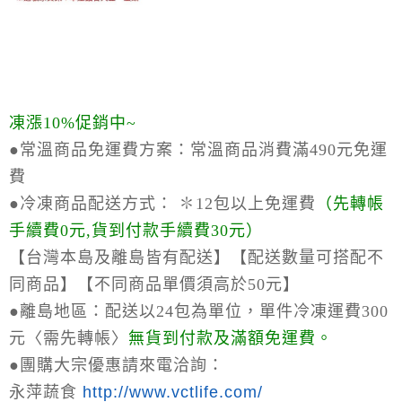
凍漲10%促銷中~
●常溫商品免運費方案：
常溫商品消費滿490元免運
費
●冷凍商品配送方式：
✽12包以上免運費
（
先轉帳
手續費0元,貨到付款手續費30元）
【台灣本島及離島皆有配送】【配送數量可搭配不
同商品】【不同商品單價須高於50元】
●離島地區：
配送以24包為單位，單件冷凍運費300
元〈需先轉帳〉
無貨到付款及滿額免運費。
●
團購大宗優惠請來電洽詢：
永萍蔬食
http://www.vctlife.com/