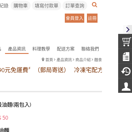
紀錄
購物車
填寫付款單
訂單查詢
會員登入
註冊
品
產品資訊
料理教學
配送方案
聯絡我們
首頁
產品資訊
商品介紹
麵食
（郵局寄送）
冷凍宅配方案:【本島地區】1~11包冷
油麵(兩包入)
$ 50
油麵