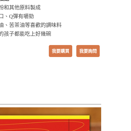
粉和其他原料製成
口、Q彈有嚼勁
油、苦茶油等喜歡的調味料
的孩子都能吃上好幾碗
我要購買
我要詢問