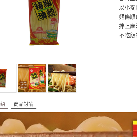
以小麥
麵條順
拌上麻
不吃飯
介紹
商品討論