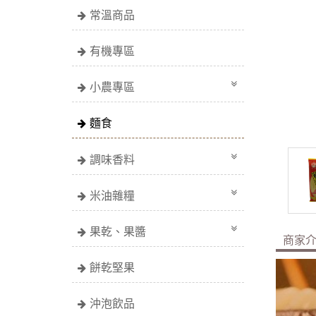
常溫商品
有機專區
小農專區
麵食
調味香料
米油雜糧
果乾、果醬
商家
餅乾堅果
沖泡飲品