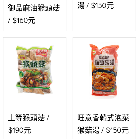
湯 / $150元
御品麻油猴頭菇
/ $160元
上等猴頭菇 /
旺意香韓式泡菜
$190元
猴菇湯 / $150元