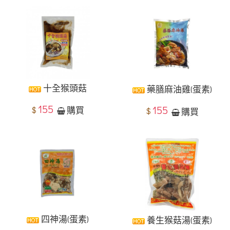
十全猴頭菇
藥膳麻油雞(蛋素)
155
155
$
購買
$
購買
四神湯(蛋素)
養生猴菇湯(蛋素)