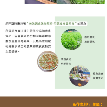
永萍素料行
統編
：