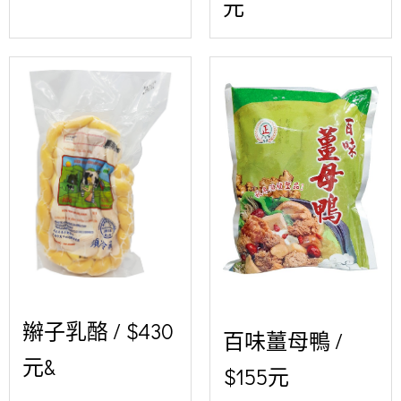
元
辮子乳酪 / $430
百味薑母鴨 /
元&
$155元