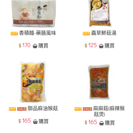
香積麵-藥膳風味
蟲草鮮菇湯
170
125
$
$
購買
購買
御品麻油猴菇
麻麻菇(麻辣猴
菇煲)
165
$
購買
165
$
購買