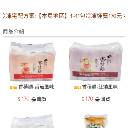
配方案:【本島地區】1~11包冷凍運費170元 ✽12
商品介紹
香積麵-番茄風味
香積麵-紅燒風味
170
170
$
$
購買
購買