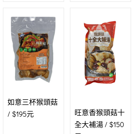
如意三杯猴頭菇
旺意香猴頭菇十
/ $195元
全大補湯 / $150