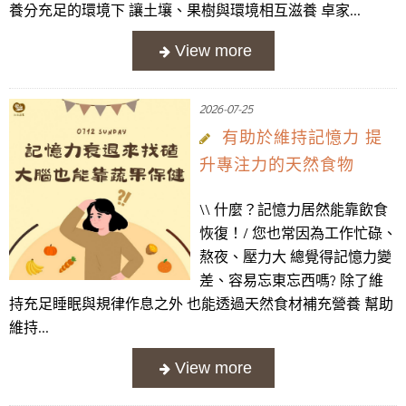
養分充足的環境下 讓土壤、果樹與環境相互滋養 卓家...
2026-07-25
有助於維持記憶力 提
升專注力的天然食物
\\ 什麼？記憶力居然能靠飲食
恢復！/ 您也常因為工作忙碌、
熬夜、壓力大 總覺得記憶力變
差、容易忘東忘西嗎? 除了維
持充足睡眠與規律作息之外 也能透過天然食材補充營養 幫助
維持...