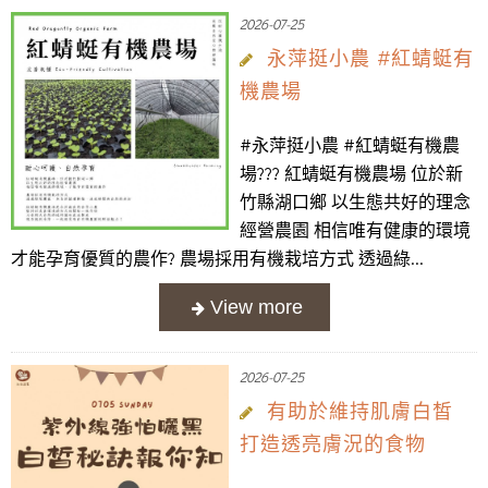
2026-07-25
永萍挺小農 #紅蜻蜓有
機農場
#永萍挺小農 #紅蜻蜓有機農
場??? 紅蜻蜓有機農場 位於新
竹縣湖口鄉 以生態共好的理念
經營農園 相信唯有健康的環境
才能孕育優質的農作? 農場採用有機栽培方式 透過綠...
2026-07-25
有助於維持肌膚白皙
打造透亮膚況的食物