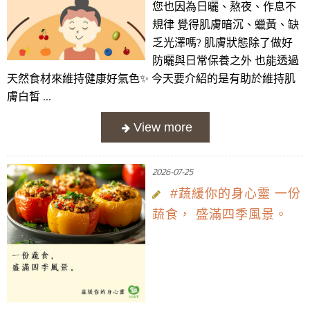
您也因為日曬、熬夜、作息不
規律 覺得肌膚暗沉、蠟黃、缺
乏光澤嗎? 肌膚狀態除了做好
防曬與日常保養之外 也能透過
天然食材來維持健康好氣色✨ 今天要介紹的是有助於維持肌
膚白皙 ...
2026-07-25
#蔬緩你的身心靈 一份
蔬食， 盛滿四季風景。