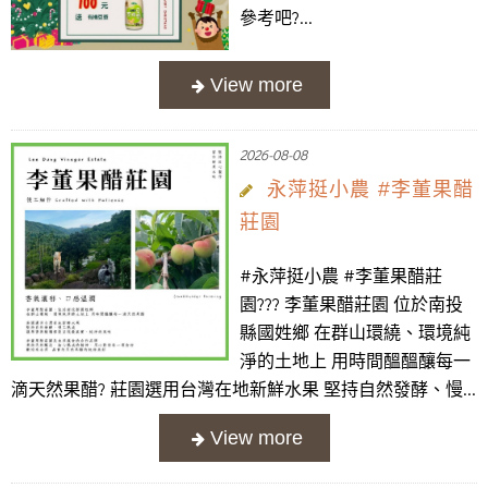
參考吧?...
2026-08-08
永萍挺小農 #李董果醋
莊園
#永萍挺小農 #李董果醋莊
園??? 李董果醋莊園 位於南投
縣國姓鄉 在群山環繞、環境純
淨的土地上 用時間醞醞釀每一
滴天然果醋? 莊園選用台灣在地新鮮水果 堅持自然發酵、慢...