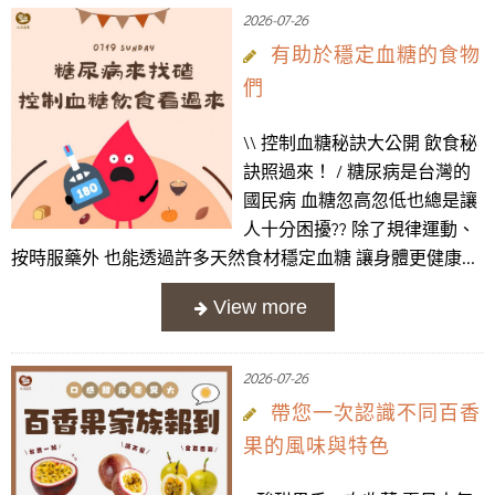
2026-07-26
有助於穩定血糖的食物
們
\\ 控制血糖秘訣大公開 飲食秘
訣照過來！ / 糖尿病是台灣的
國民病 血糖忽高忽低也總是讓
人十分困擾?‍? 除了規律運動、
按時服藥外 也能透過許多天然食材穩定血糖 讓身體更健康...
2026-07-26
帶您一次認識不同百香
果的風味與特色