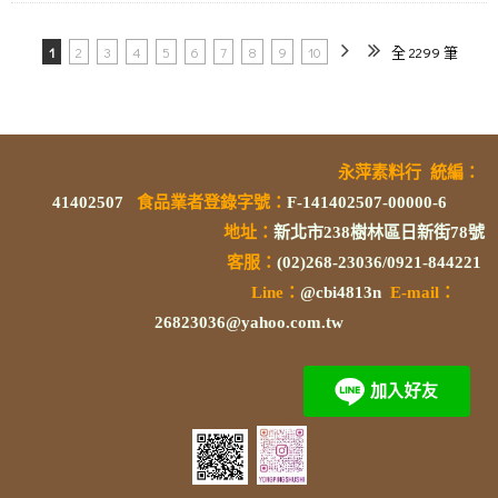
1
2
3
4
5
6
7
8
9
10
全 2299 筆
永萍素料行
統編
：
41402507
食品業者登錄字號
：
F-141402507-00000-6
地址：
新北市238樹林區日新街78號
客服：
(02)268-23036/0921-844221
L
ine：
@cbi4813n
E-mail：
26823036@yahoo.com.tw