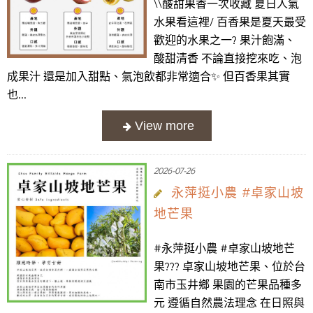
\\酸甜果香一次收藏 夏日人氣
水果看這裡/ 百香果是夏天最受
歡迎的水果之一? 果汁飽滿、
酸甜清香 不論直接挖來吃、泡
成果汁 還是加入甜點、氣泡飲都非常適合✨ 但百香果其實
也...
2026-07-26
永萍挺小農 #卓家山坡
地芒果
#永萍挺小農 #卓家山坡地芒
果??? 卓家山坡地芒果、位於台
南市玉井鄉 果園的芒果品種多
元 遵循自然農法理念 在日照與