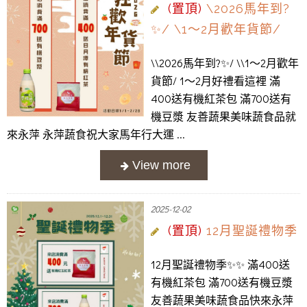
(置頂)
\2026馬年到?
✨/ \1～2月歡年貨節/
\\2026馬年到?✨/ \\1～2月歡年
貨節/ 1～2月好禮看這裡 滿
400送有機紅茶包 滿700送有
機豆漿 友善蔬果美味蔬食品就
來永萍 永萍蔬食祝大家馬年行大運 ...
2025-12-02
(置頂)
12月聖誕禮物季
12月聖誕禮物季✨️✨️ 滿400送
有機紅茶包 滿700送有機豆漿
友善蔬果美味蔬食品快來永萍