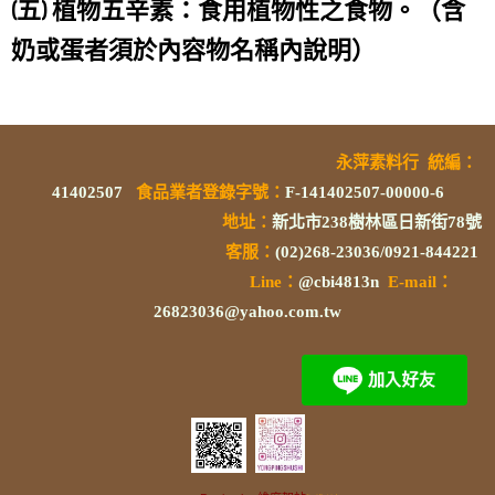
(五) 植物五辛素：食用植物性之食物。（含
奶或蛋者須於內容物名稱內說明）
永萍素料行
統編
：
41402507
食品業者登錄字號
：
F-141402507-00000-6
地址：
新北市238樹林區日新街78號
客服：
(02)268-23036/0921-844221
L
ine：
@cbi4813n
E-mail：
26823036@yahoo.com.tw