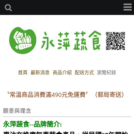
首頁
最新消息
商品介紹
配送方式
瀏覽紀錄
〝常溫商品消費滿490元免運費〞（郵局寄送）
冷
願景與理念
永萍蔬食--品牌簡介: