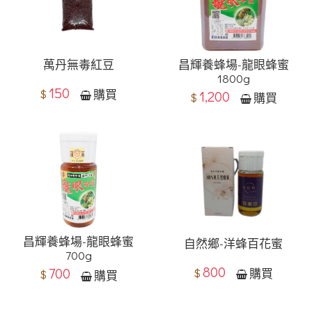
萬丹無毒紅豆
昌輝養蜂場-龍眼蜂蜜
1800g
150
$
購買
1,200
$
購買
昌輝養蜂場-龍眼蜂蜜
自然鄉-洋蜂百花蜜
700g
800
700
$
購買
$
購買