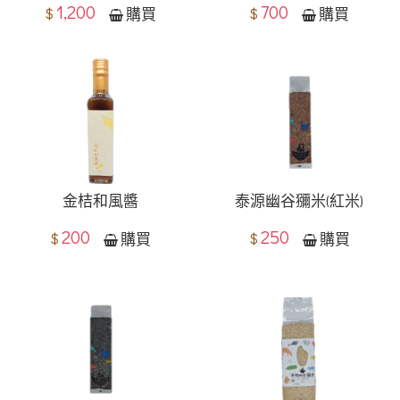
1,200
700
$
$
購買
購買
金桔和風醬
泰源幽谷獼米(紅米)
200
250
$
$
購買
購買