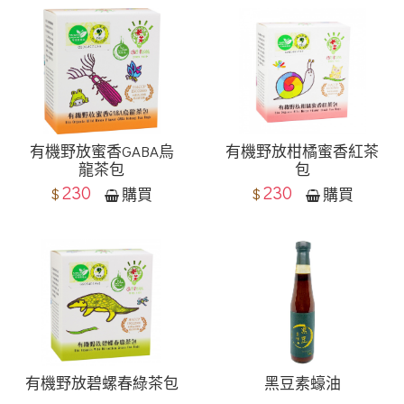
有機野放蜜香GABA烏
有機野放柑橘蜜香紅茶
龍茶包
包
230
230
$
$
購買
購買
有機野放碧螺春綠茶包
黑豆素蠔油