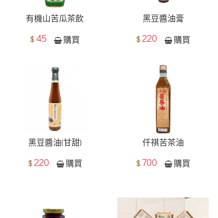
有機山苦瓜茶飲
黑豆醬油膏
45
220
$
$
購買
購買
黑豆醬油(甘甜)
仟祺苦茶油
220
700
$
$
購買
購買