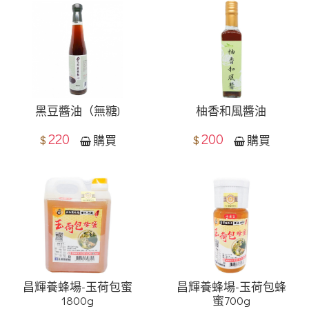
黑豆醬油（無糖)
柚香和風醬油
220
200
$
$
購買
購買
昌輝養蜂場-玉荷包蜜
昌輝養蜂場-玉荷包蜂
1800g
蜜700g