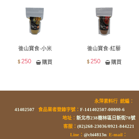
後山寶食-小米
後山寶食-紅藜
250
250
$
$
購買
購買
永萍素料行
統編
：
41402507
食品業者登錄字號
：
F-141402507-00000-6
地址：
新北市238樹林區日新街78號
客服：
(02)268-23036/0921-844221
L
ine：
@cbi4813n
E-mail：