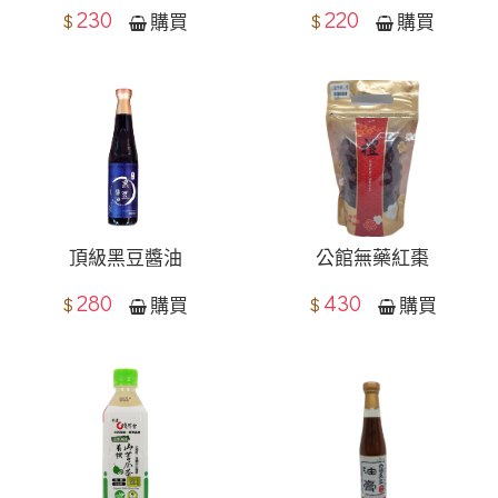
230
220
$
$
購買
購買
​頂級黑豆醬油
公館無藥紅棗
280
430
$
$
購買
購買