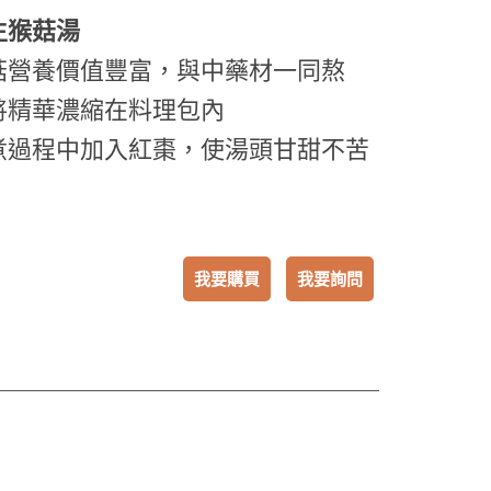
生猴菇湯
菇營養價值豐富，與中藥材一同熬
將精華濃縮在料理包內
煮過程中加入紅棗，使湯頭甘甜不苦
我要購買
我要詢問