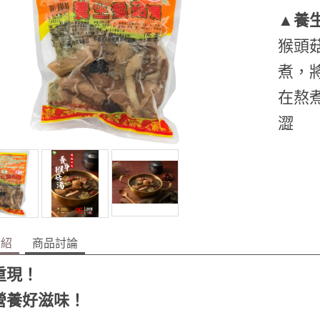
▲養
猴頭
煮，
在熬
澀
介紹
商品討論
重現！
營養好滋味！