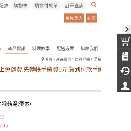
紀錄
購物車
填寫付款單
訂單查詢
會員登入
註冊
品
產品資訊
料理教學
配送方案
聯絡我們
首頁
產品資訊
商品介紹
湯品
帳手續費0元,貨到付款手續費30元
冷凍宅配方案:【
猴菇湯(蛋素)
00
$ 95