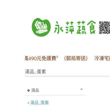
0元免運費〞（郵局寄送）
冷凍宅配方案:【本島地區
湯品_蛋素
湯品
湯品_蛋素