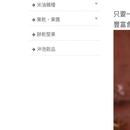
米油雜糧
只要
果乾、果醬
豐富
餅乾堅果
沖泡飲品