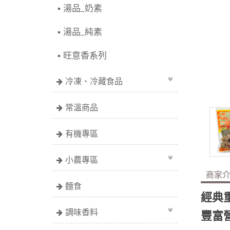
湯品_奶素
湯品_純素
旺意香系列
冷凍、冷藏食品
常溫商品
有機專區
小農專區
商家
麵食
經典
調味香料
豐富