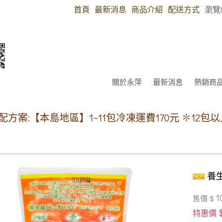
首頁
最新消息
商品介紹
配送方式
瀏覽
關於永萍
最新消息
熱銷商
】1~11包冷凍運費170元 ✽12包以上免運費,先轉
養生
1
售價 $
特惠價