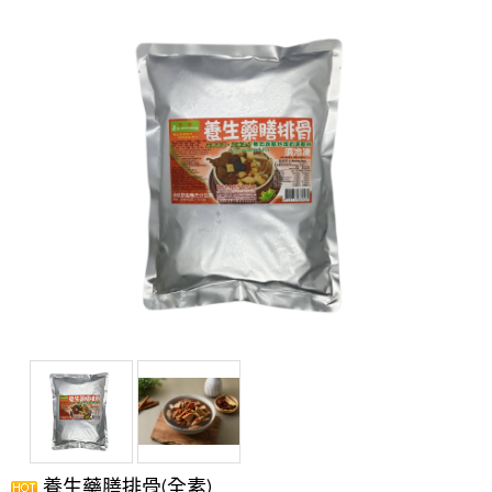
養生藥膳排骨(全素)