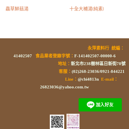
蟲草鮮菇湯
十全大補湯(純素)
永萍素料行
統編
：
41402507
食品業者登錄字號
：
F-141402507-00000-6
地址：
新北市238樹林區日新街78號
客服：
(02)268-23036/0921-844221
L
ine：
@cbi4813n
E-mail：
26823036@yahoo.com.tw