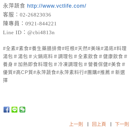
永萍蔬食
http://www.vctlife.com/
客服：02-26823036
陳專員：0921-844221
Line ID：@cbi4813n
#全素#素食#養生藥膳排骨#旺根#天然#美味#湯底#料理
湯包＃湯包＃火鍋底料＃調理包＃全素飲食＃健康飲食＃
養身＃加熱即食料理包＃冷凍調理包＃營養保健#美食＃
優質#高CP質#永萍蔬食#永萍素料行#團購#推薦＃新選
擇
上一則
|
回上頁
|
下一則