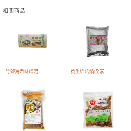
相關商品
竹鹽海帶味噌湯
養生鮮菇鍋(全素)