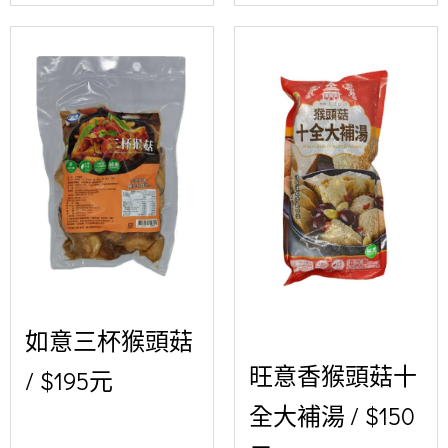
如意三杯猴頭菇
旺意香猴頭菇十
/ $195元
全大補湯 / $150