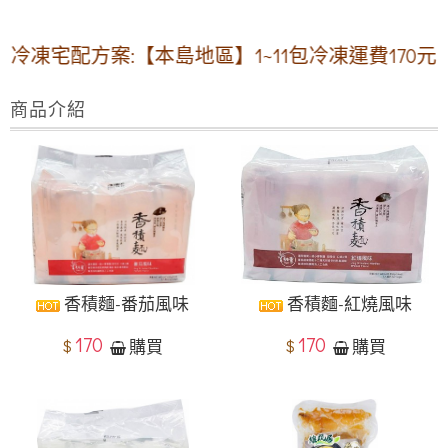
宅配方案:【本島地區】1~11包冷凍運費170元 ✽1
商品介紹
香積麵-番茄風味
香積麵-紅燒風味
170
170
$
$
購買
購買