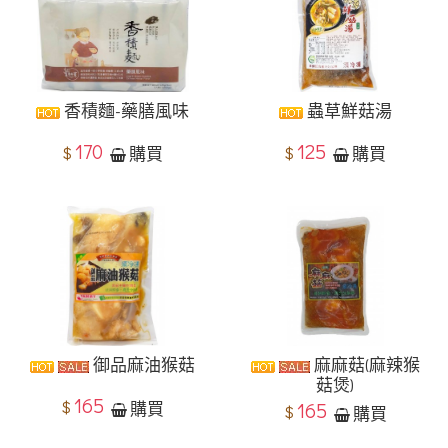
香積麵-藥膳風味
蟲草鮮菇湯
170
125
$
$
購買
購買
御品麻油猴菇
麻麻菇(麻辣猴
菇煲)
165
$
購買
165
$
購買