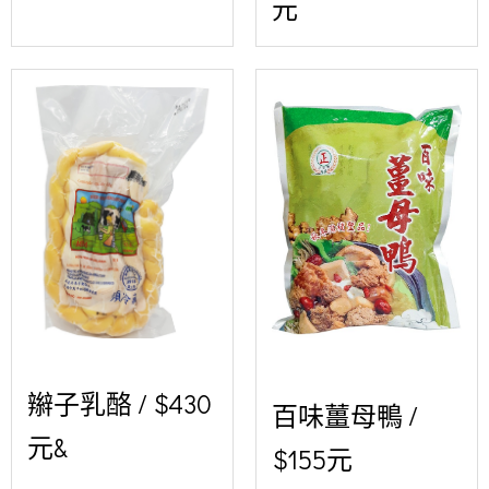
元
辮子乳酪 / $430
百味薑母鴨 /
元&
$155元