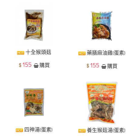
十全猴頭菇
藥膳麻油雞(蛋素)
155
155
$
購買
$
購買
四神湯(蛋素)
養生猴菇湯(蛋素)