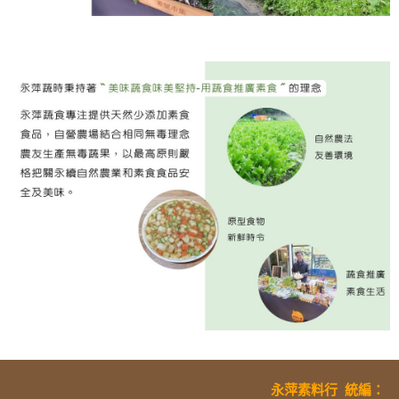
永萍素料行
統編
：