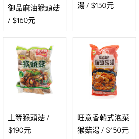
湯 / $150元
御品麻油猴頭菇
/ $160元
上等猴頭菇 /
旺意香韓式泡菜
$190元
猴菇湯 / $150元