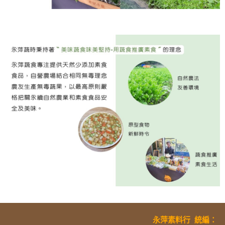
永萍素料行
統編
：