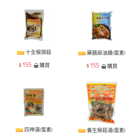
十全猴頭菇
藥膳麻油雞(蛋素)
155
155
$
購買
$
購買
四神湯(蛋素)
養生猴菇湯(蛋素)