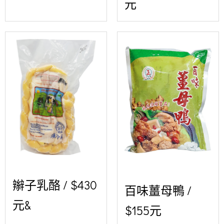
元
辮子乳酪 / $430
百味薑母鴨 /
元&
$155元