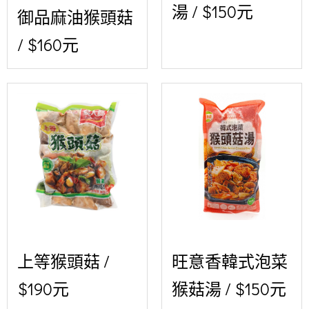
湯 / $150元
御品麻油猴頭菇
/ $160元
上等猴頭菇 /
旺意香韓式泡菜
$190元
猴菇湯 / $150元