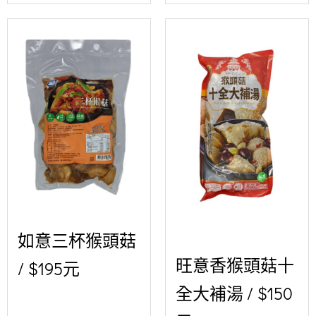
如意三杯猴頭菇
旺意香猴頭菇十
/ $195元
全大補湯 / $150