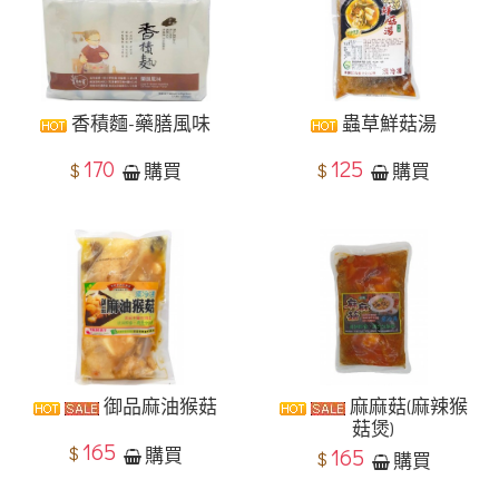
香積麵-藥膳風味
蟲草鮮菇湯
170
125
$
$
購買
購買
御品麻油猴菇
麻麻菇(麻辣猴
菇煲)
165
$
購買
165
$
購買