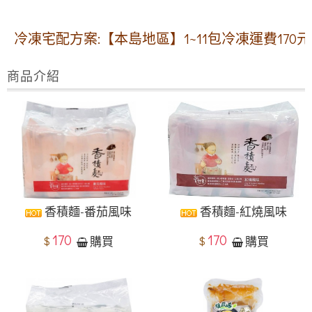
宅配方案:【本島地區】1~11包冷凍運費170元 ✽1
商品介紹
香積麵-番茄風味
香積麵-紅燒風味
170
170
$
$
購買
購買