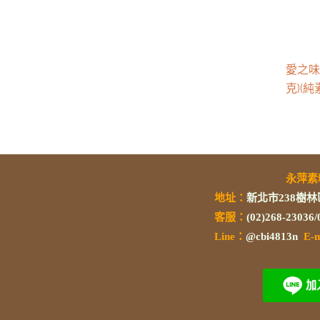
愛之味
克)(純
永萍
地址：
新北市238樹林
客服：
(02)268-23036
L
ine：
@cbi4813n
E-