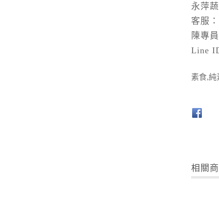
永萍
客服：0
陳專員：
Line
素食,純
相關