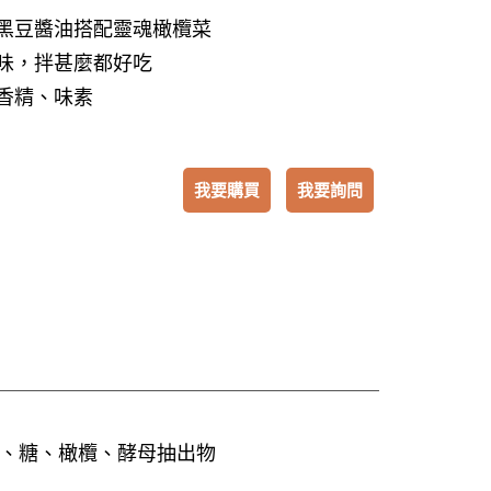
黑豆醬油搭配靈魂橄欖菜
味，拌甚麼都好吃
香精、味素
我要購買
我要詢問
、糖、橄欖、酵母抽出物