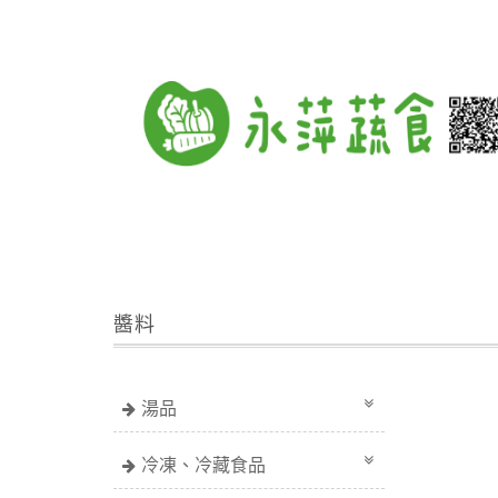
醬料
湯品
冷凍、冷藏食品