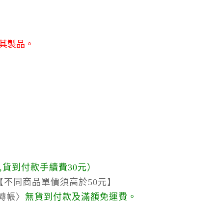
其製品。
,貨到付款手續費30元）
不同商品單價須高於50元】
轉帳〉
無貨到付款及滿額免運費。