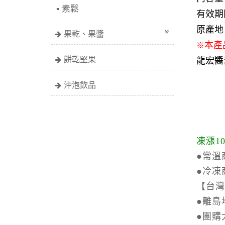
素鬆
有效期
原產地
果乾、果醬
※
本產
餅乾堅果
龍宏醬
沖泡飲品
凍漲1
●常溫
●冷凍
【台灣
●離島
●
團購