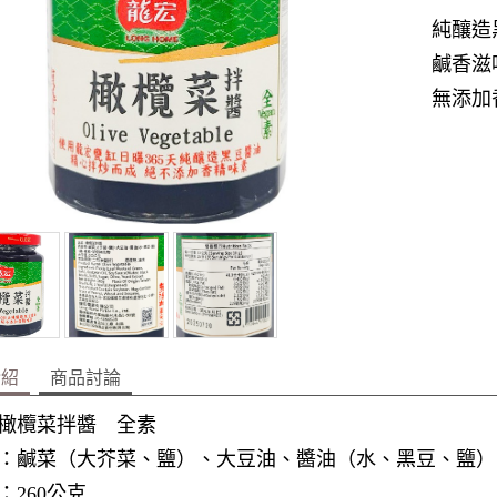
純釀造
鹹香滋
無添加
介紹
商品討論
橄欖菜拌醬 全素
：鹹菜（大芥菜、鹽）、大豆油、醬油（水、黑豆、鹽）
：260公克