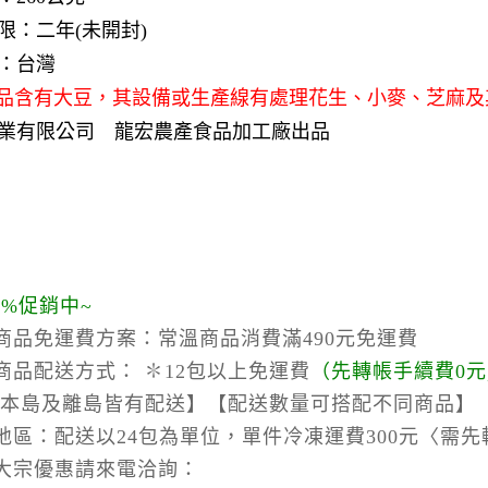
限：二年(未開封)
：台灣
品含有大豆，其設備或生產線有處理花生、小麥、芝麻及
業有限公司 龍宏農產食品加工廠出品
0%促銷中~
商品免運費方案：
常溫商品消費滿490元免運費
商品配送方式：
✽12包以上免運費
（
先轉帳手續費0元
本島及離島皆有配送】【配送數量可搭配不同商品】【
地區：
配送以24包為單位，單件冷凍運費300元〈需先
大宗優惠請來電洽詢：