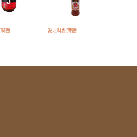
豆瓣醬
愛之味甜辣醬