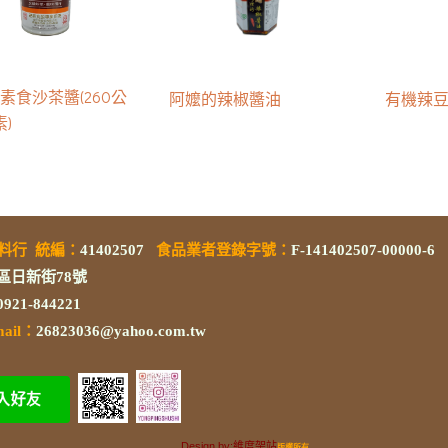
素食沙茶醬(260公
阿嬤的辣椒醬油
有機辣
素)
素料行
統編
：
41402507
食品業者登錄字號
：
F-141402507-00000-6
區日新街78號
/0921-844221
mail：
26823036@yahoo.com.tw
Design by:維度架站
版權所有.