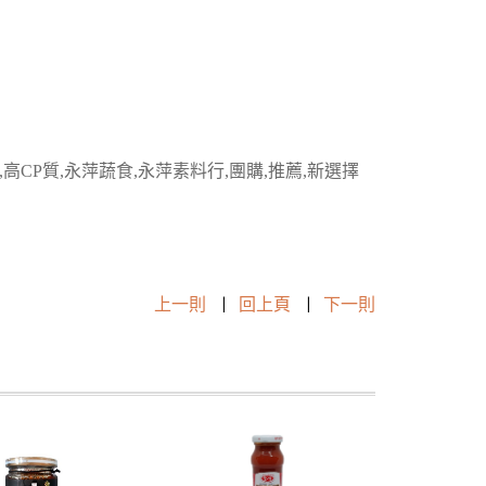
質,高CP質,永萍蔬食,永萍素料行,團購,推薦,新選擇
上一則
|
回上頁
|
下一則