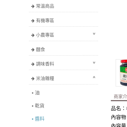
常溫商品
有機專區
小農專區
麵食
調味香料
米油雜糧
油
商家
乾貨
品名：
內容物
醬料
內容量