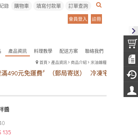
紀錄
購物車
填寫付款單
訂單查詢
會員登入
註冊
品
產品資訊
料理教學
配送方案
聯絡我們
首頁
產品資訊
商品介紹
米油雜糧
90元免運費〞（郵局寄送）
冷凍宅配方案:【本島地
拌醬
40
$ 135