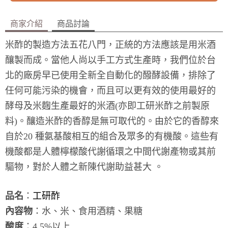
商家介紹
商品討論
米酢的製造方法五花八門，正統的方法應該是用米酒
釀製而成。當他人尚以手工方式生產時，我們位於台
北的廠房早已使用全新全自動化的醱酵設備，排除了
任何可能污染的機會，而且可以更有效的使用最好的
酵母及米麴生產最好的米酒(亦即工研米酢之前製原
料)。釀造米酢的香醇是無可取代的。由於它的香醇來
自於20 種氨基酸相互的組合及眾多的有機酸。這些有
機酸都是人體檸檬酸代謝循環之中間代謝產物或其前
驅物，對於人體之新陳代謝助益甚大 。
品名
：
工研酢
內容物
：水、米、食用酒精、果糖
酸度
：4.5%以上