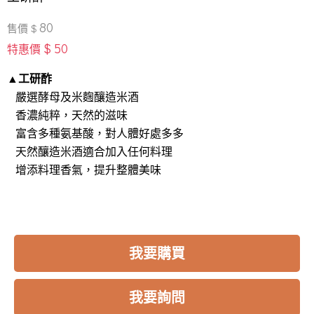
80
售價 $
$ 50
特惠價
▲工研酢
嚴選酵母及米麴釀造米酒
香濃純粹，天然的滋味
富含多種氨基酸，對人體好處多多
天然釀造米酒適合加入任何料理
增添料理香氣，提升整體美味
我要購買
我要詢問