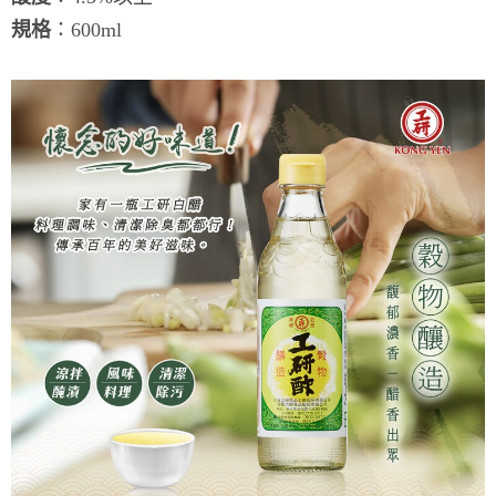
規格
：600ml