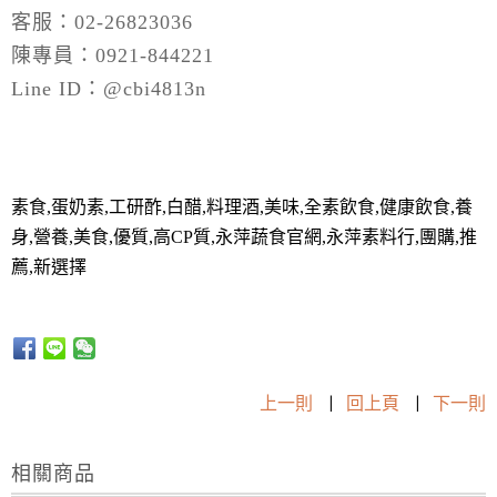
客服：02-26823036
陳專員：0921-844221
Line ID：@cbi4813n
素食,蛋奶素,工研酢,白醋,料理酒,美味,全素飲食,健康飲食,養
身,營養,美食,優質,高CP質,永萍蔬食官網,永萍素料行,團購,推
薦,新選擇
上一則
|
回上頁
|
下一則
相關商品