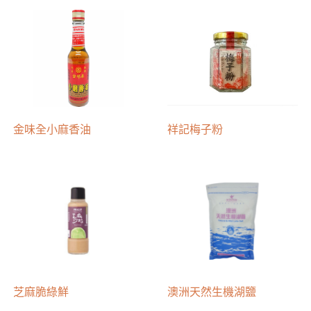
金味全小麻香油
祥記梅子粉
芝麻脆綠鮮
澳洲天然生機湖鹽