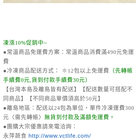
凍漲10%促銷中~
●常溫商品免運費方案：
常溫商品消費滿490元免運
費
●冷凍商品配送方式：
✽12包以上免運費
（
先轉帳
手續費0元,貨到付款手續費30元）
【台灣本島及離島皆有配送】【配送數量可搭配不
同商品】【不同商品單價須高於50元】
●離島地區：
配送以24包為單位，單件冷凍運費300
元〈需先轉帳〉
無貨到付款及滿額免運費。
●
團購大宗優惠請來電洽詢：
永萍蔬食
http://www.vctlife.com/