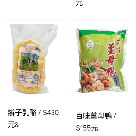
元
辮子乳酪 / $430
百味薑母鴨 /
元&
$155元