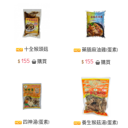
十全猴頭菇
藥膳麻油雞(蛋素)
155
155
$
購買
$
購買
四神湯(蛋素)
養生猴菇湯(蛋素)