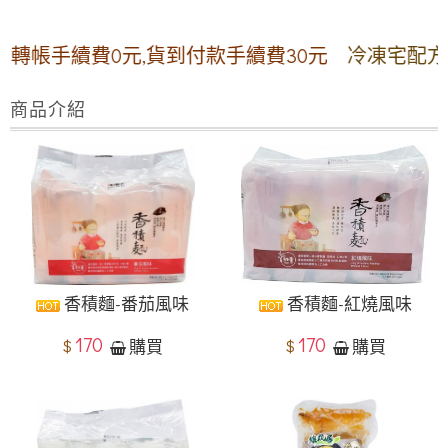
帳手續費0元,貨到付款手續費30元
冷凍宅配方案:【
商品介紹
香積麵-番茄風味
香積麵-紅燒風味
170
170
$
$
購買
購買