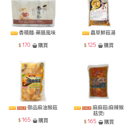
香積麵-藥膳風味
蟲草鮮菇湯
170
125
$
$
購買
購買
御品麻油猴菇
麻麻菇(麻辣猴
菇煲)
165
$
購買
165
$
購買