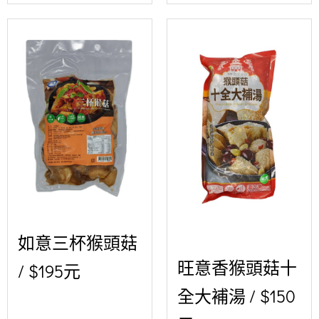
如意三杯猴頭菇
旺意香猴頭菇十
/ $195元
全大補湯 / $150