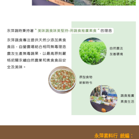
永萍素料行
統編
：