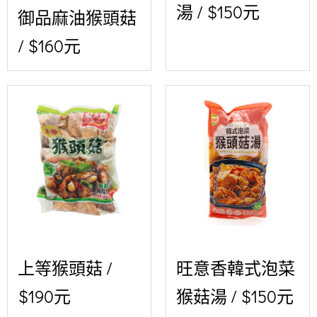
湯 / $150元
御品麻油猴頭菇
/ $160元
上等猴頭菇 /
旺意香韓式泡菜
$190元
猴菇湯 / $150元