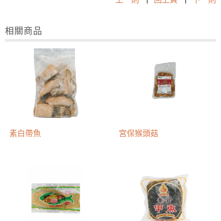
相關商品
素白帶魚
宮保猴頭菇