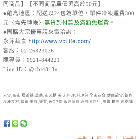
同商品】【不同商品單價須高於50元】
●離島地區：
配送以24包為單位，單件冷凍運費300
元〈需先轉帳〉
無貨到付款及滿額免運費。
●
團購大宗優惠請來電洽詢：
永萍蔬食
http://www.vctlife.com/
客服：02-26823036
陳專員：0921-844221
Line ID：@cbi4813n
素食,蛋素,燻茶鵝,喬茵,素火腿,美味,料理,料理包,全素飲食,健康飲食,養身,
冷凍食材,營養,美食,優質,高CP質,永萍蔬食,永萍素料行,團購,推薦,新選擇
上一則
|
回上頁
|
下一則