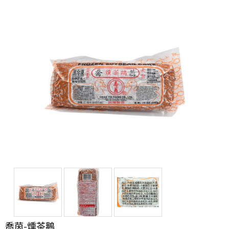
喬茵-燻茶鵝