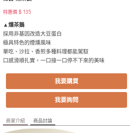
$ 135
特惠價
▲燻茶鵝
採用非基因改造大豆蛋白
極具特色的煙燻風味
單吃、沙拉、香煎多種料理都能駕馭
口感滑順扎實，一口接一口停不下來的美味
我要購買
我要詢問
商家介紹
商品討論