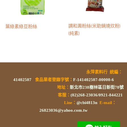
調和澱粉絲(米助鍋燒炊粉)
葉綠素綠豆粉絲
(純素)
永萍素料行
統編
：
41402507
食品業者登錄字號
：
F-141402507-00000-6
地址：
新北市238樹林區日新街78號
客服：
(02)268-23036/0921-844221
L
ine：
@cbi4813n
E-mail：
26823036@yahoo.com.tw