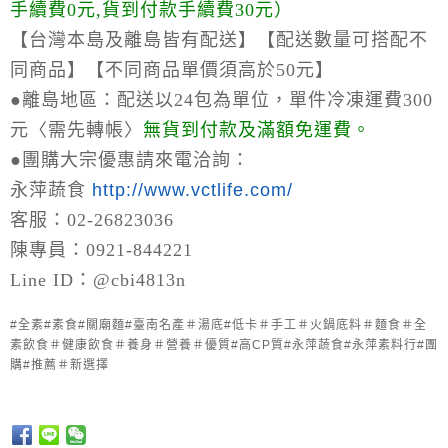
手續費0元,貨到付款手續費30元）
【台灣本島及離島皆有配送】【配送數量可搭配不
同商品】【不同商品單價須高於50元】
●離島地區：
配送以24包為單位，單件冷凍運費300
元〈需先轉帳〉
無貨到付款及滿額免運費。
●
團購大宗優惠請來電洽詢：
永萍蔬食
http://www.vctlife.com/
客服：02-26823036
陳專員：0921-844221
Line ID：@cbi4813n
#全素#素食#關廟麵#臺南名產＃湯底#低卡＃手工＃火鍋底料＃麵食＃全
素飲食＃健康飲食＃養身＃營養＃優質#高CP質#永萍蔬食#永萍素料行#團
購#推薦＃新選擇