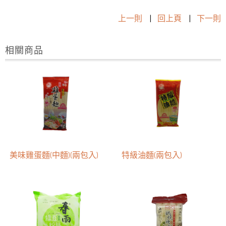
上一則
|
回上頁
|
下一則
相關商品
美味雞蛋麵(中麵)(兩包入)
特級油麵(兩包入)