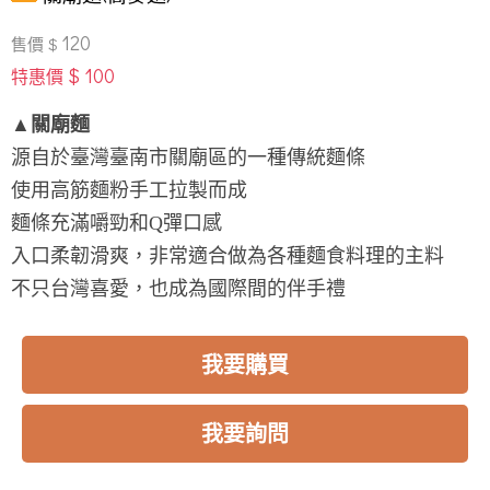
120
售價 $
$ 100
特惠價
▲關廟麵
源自於臺灣臺南市關廟區的一種傳統麵條
使用高筋麵粉手工拉製而成
麵條充滿嚼勁和Q彈口感
入口柔韌滑爽，非常適合做為各種麵食料理的主料
不只台灣喜愛，也成為國際間的伴手禮
我要購買
我要詢問