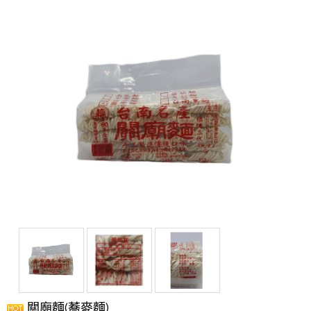
關廟麵(蕎麥麵)