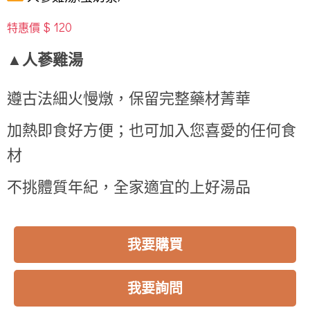
$ 120
特惠價
▲人蔘雞湯
遵古法細火慢燉，保留完整藥材菁華
加熱即食好方便；也可加入您喜愛的任何食
材
不挑體質年紀，全家適宜的上好湯品
我要購買
我要詢問