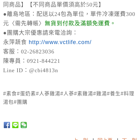
同商品】【不同商品單價須高於50元】
●離島地區：
配送以24包為單位，單件冷凍運費300
元〈需先轉帳〉
無貨到付款及滿額免運費。
●
團購大宗優惠請來電洽詢：
永萍蔬食
http://www.vctlife.com/
客服：02-26823036
陳專員：0921-844221
Line ID：@cbi4813n
#素食#蛋奶素#人蔘雞湯#人蔘#素雞湯#雞湯#養生#料理
湯包#團購