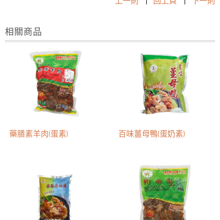
上一則
|
回上頁
|
下一則
相關商品
藥膳素羊肉(蛋素)
百味薑母鴨(蛋奶素)