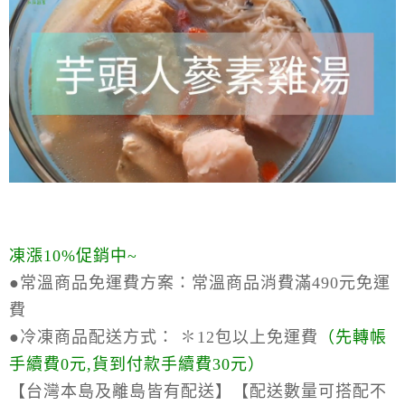
凍漲10%促銷中~
●常溫商品免運費方案：
常溫商品消費滿490元免運
費
●冷凍商品配送方式：
✽12包以上免運費
（
先轉帳
手續費0元,貨到付款手續費30元）
【台灣本島及離島皆有配送】【配送數量可搭配不