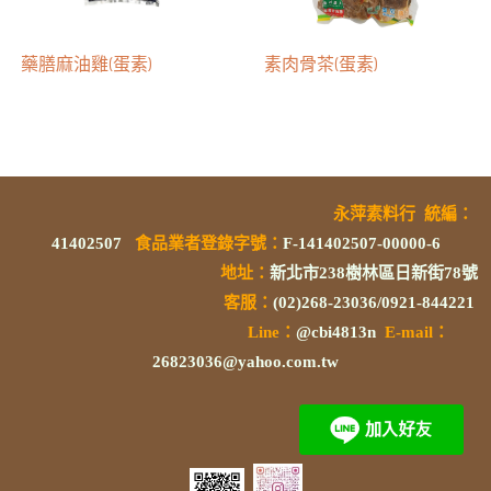
藥膳麻油雞(蛋素)
素肉骨茶(蛋素)
永萍素料行
統編
：
41402507
食品業者登錄字號
：
F-141402507-00000-6
地址：
新北市238樹林區日新街78號
客服：
(02)268-23036/0921-844221
L
ine：
@cbi4813n
E-mail：
26823036@yahoo.com.tw