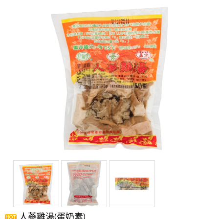
人蔘雞湯(蛋奶素)