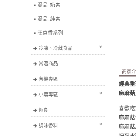
湯品_奶素
湯品_純素
旺意香系列
冷凍、冷藏食品
常溫商品
商家
有機專區
經典重
麻麻菇
小農專區
喜歡吃
麵食
麻麻菇
調味香料
麻麻菇
快來永