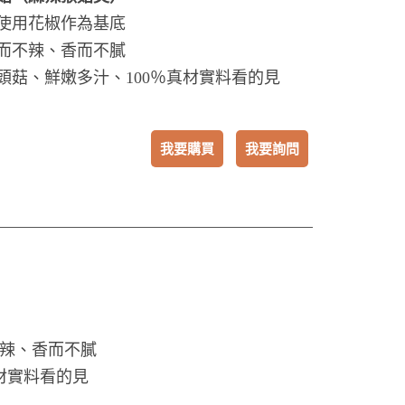
使用花椒作為基底
而不辣、香而不膩
頭菇、鮮嫩多汁、100％真材實料看的見
我要購買
我要詢問
辣、香而不膩
材實料看的見