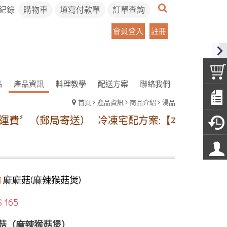
紀錄
購物車
填寫付款單
訂單查詢
會員登入
註冊
品
產品資訊
料理教學
配送方案
聯絡我們
首頁
產品資訊
商品介紹
湯品
寄送）
冷凍宅配方案:【本島地區】1~11包冷凍運費
麻麻菇(麻辣猴菇煲)
$ 165
菇（麻辣猴菇煲）