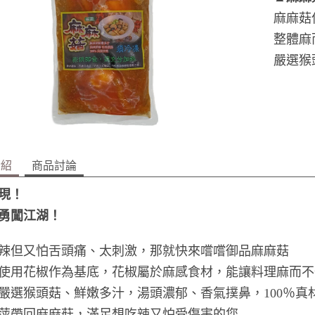
麻麻菇
整體麻
嚴選猴
介紹
商品討論
現！
勇闖江湖！
辣但又怕舌頭痛、太刺激，那就快來嚐嚐御品麻麻菇
使用花椒作為基底，花椒屬於麻感食材，能讓料理麻而不
嚴選猴頭菇、鮮嫩多汁，湯頭濃郁、香氣撲鼻，100％真
萍帶回麻麻菇，滿足想吃辣又怕受傷害的您