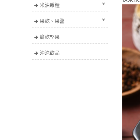
米油雜糧
果乾、果醬
餅乾堅果
沖泡飲品