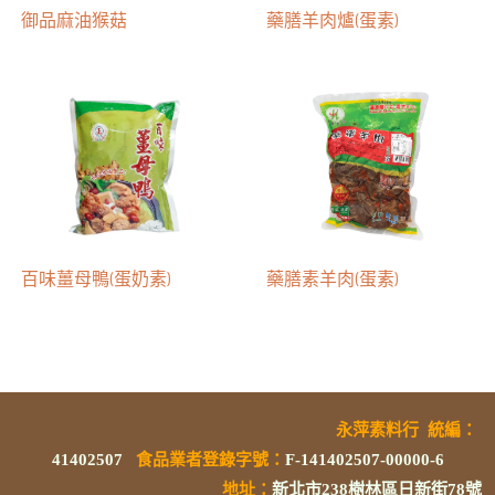
御品麻油猴菇
藥膳羊肉爐(蛋素)
百味薑母鴨(蛋奶素)
藥膳素羊肉(蛋素)
永萍素料行
統編
：
41402507
食品業者登錄字號
：
F-141402507-00000-6
地址：
新北市238樹林區日新街78號