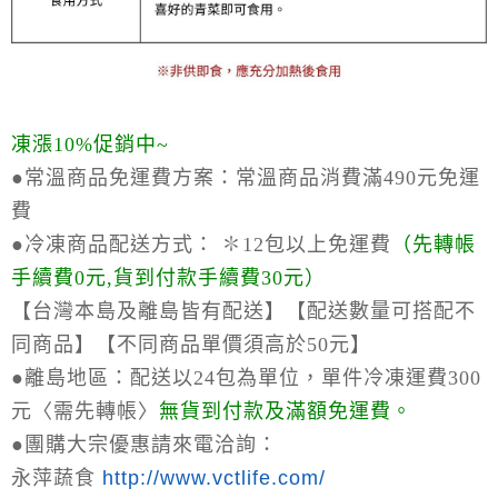
凍漲10%促銷中~
●常溫商品免運費方案：
常溫商品消費滿490元免運
費
●冷凍商品配送方式：
✽12包以上免運費
（
先轉帳
手續費0元,貨到付款手續費30元）
【台灣本島及離島皆有配送】【配送數量可搭配不
同商品】【不同商品單價須高於50元】
●離島地區：
配送以24包為單位，單件冷凍運費300
元〈需先轉帳〉
無貨到付款及滿額免運費。
●
團購大宗優惠請來電洽詢：
永萍蔬食
http://www.vctlife.com/