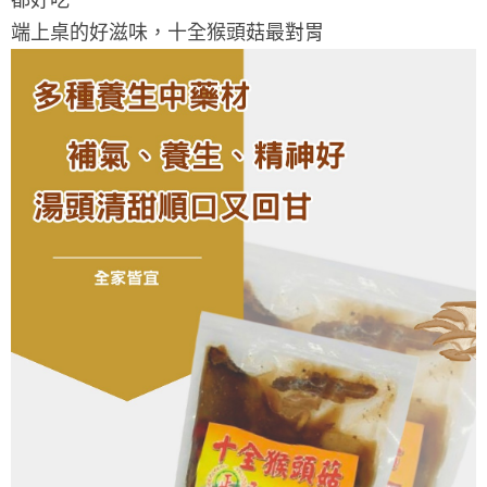
端上桌的好滋味，十全猴頭菇最對胃