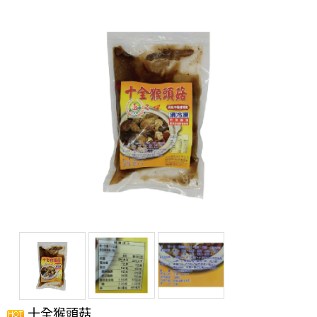
十全猴頭菇