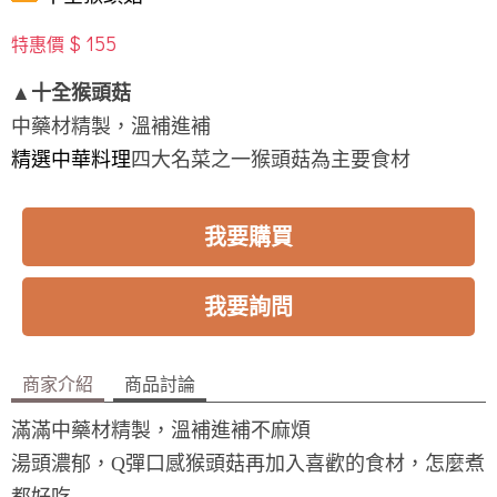
$ 155
特惠價
▲十全猴頭菇
中藥材精製，溫補進補
精選中華料理
四大名菜
之一
猴
頭菇為主要食材
我要購買
我要詢問
商家介紹
商品討論
滿滿中藥材精製，溫補進補不麻煩
湯頭濃郁，Q彈口感猴頭菇再加入喜歡的食材，怎麼煮
都好吃